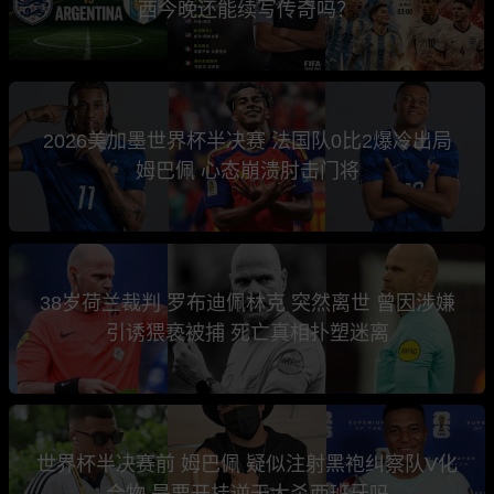
西今晚还能续写传奇吗？
2026美加墨世界杯半决赛 法国队0比2爆冷出局
姆巴佩 心态崩溃肘击门将
38岁荷兰裁判 罗布迪佩林克 突然离世 曾因涉嫌
引诱猥亵被捕 死亡真相扑塑迷离
世界杯半决赛前 姆巴佩 疑似注射黑袍纠察队V化
合物 是要开挂逆天大杀西班牙吗