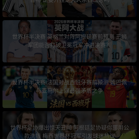
世界杯半决赛 英格兰对阵阿根廷赛前预测 三狮
军团能否打破卫冕冠军冲进决赛？
世界杯半决赛 法国对战西班牙赛前预测 姆巴佩
与亚马尔上演最强矛盾之争
世界杯足协爆出惊天丑闻 阿根廷足协疑似挪用公
款洗钱 梅西世界杯冠军引发球迷热议