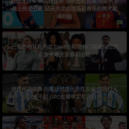
西班牙冠军 弗兰托雷斯 身陷出轨丑闻 与妮可华
莱士传出丑闻 10天内完成情场和赛场的两大巅
峰时刻
巴黎热吻并肩约会 CardiB 和爆帅门将疑似恋情
前女友曝光家暴和出轨
世界杯总决赛 阿根廷创造历史性丑闻 球场打人
输不起 UFC金腰带实至名归