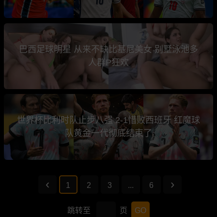
巴西足球明星 从来不缺比基尼美女 别墅泳池多
人群P狂欢
世界杯比利时队止步八强 2-1惜败西班牙 红魔球
队黄金一代彻底结束了
1
2
3
...
6
跳转至
页
GO