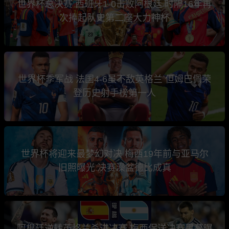
世界杯总决赛 西班牙1-0击败阿根廷 时隔16年再
次捧起队史第二座大力神杯
世界杯季军战 法国4-6虽不敌英格兰 但姆巴佩荣
登历史射手榜第一人
世界杯将迎来最梦幻对决 梅西19年前与亚马尔
旧照曝光 决赛澡盆德比成真
阿根廷逆转英格兰杀进决赛 梅西保送决赛黑幕曝