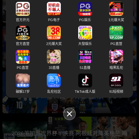
入选世界杯总决赛主裁判引发球迷热议
官方开元
PG电子
PG娱乐
1元爆大奖
2026世界杯总决赛前瞻分析 卫冕冠军阿根廷与
官方直营
2元爆大奖
大發娱乐
PG直营
西班牙将上演巅峰之战
PG直营
33直播
51直播
暗黑乱伦
世界杯半决赛 阿根廷2-1绝杀英格兰 三狮军团止
破解17岁
乱伦社区
TikTok成人版
91短视频
步四强 梅西带队杀进总决赛
2026美加墨世界杯半决赛 阿根廷对阵英格兰 梅