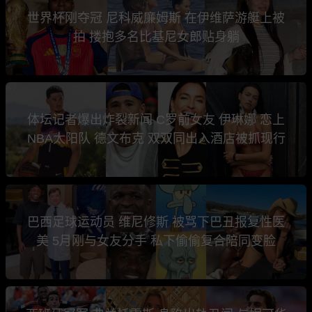
世界杯刚夺冠 尼科威廉姆斯 在伊维萨游艇上被
拍 搂抱多名比基尼女郎贴身躺
体坛记者爆出炸裂新闻 C罗前女友 伊琳娜 恋上
NBA太阳队 德文布克 双双同出入酒店被抓现行
巴西足球运动员 维尼修斯 被骂下巴丑报复性医
美 5月刚与女友分手 私下偷偷复合陪同变脸