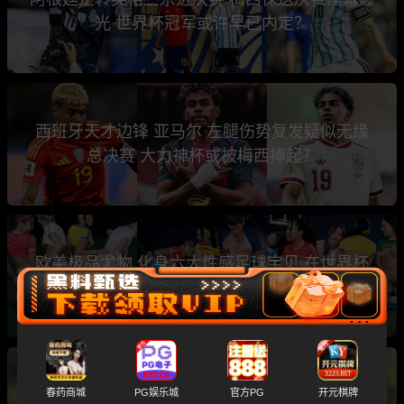
光 世界杯冠军或许早已内定？
西班牙天才边锋 亚马尔 左腿伤势复发疑似无缘
总决赛 大力神杯或被梅西捧起？
欧美极品尤物 化身六大性感足球宝贝 在世界杯
主题性下群P乱交
斯洛文尼亚名哨 温契奇 涉黄涉毒黑历史大曝光
春药商城
PG娱乐城
官方PG
开元棋牌