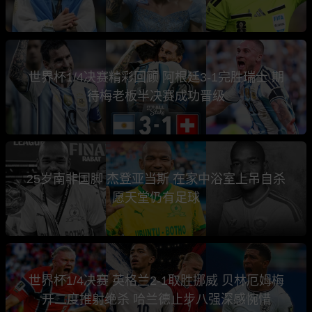
世界杯1/4决赛精彩回顾 阿根廷3-1完胜瑞士 期
待梅老板半决赛成功晋级
25岁南非国脚 杰登亚当斯 在家中浴室上吊自杀
愿天堂仍有足球
世界杯1/4决赛 英格兰2-1取胜挪威 贝林厄姆梅
开二度推射绝杀 哈兰德止步八强深感惋惜