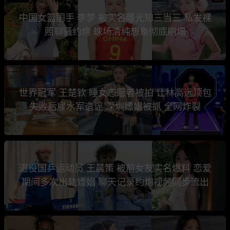
中国女篮国手 李梦 被实名曝光知三当三 私发裸
照聊骚约炮 球场清纯想象彻底崩塌
世界冠军 王楚钦 睡女志愿者被拍 让林高远顶包
失败后雇水军造谣 深圳嫖娼被抓 全网炸裂
退役国乒运动员 王晨策 被前女友实名爆料 恋爱
期间多次出轨嫖娼 聊天记录约炮视频同步流出